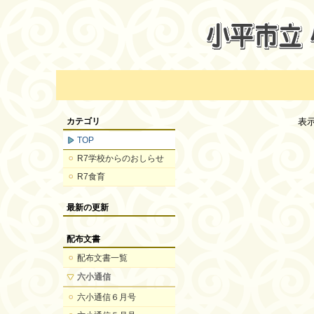
カテゴリ
表
TOP
R7学校からのおしらせ
R7食育
最新の更新
配布文書
配布文書一覧
六小通信
六小通信６月号