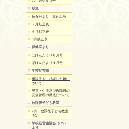
六小通信５月号
献立
給食だより 夏休み号
７月献立表
６月献立表
5月献立表
保健室より
ほけんだより６月号
ほけんだより４月号
学校配布物
相談先や 相談した後に
ついて
児童・生徒及び教職員の
安全管理の徹底について
放課後子ども教室
7月 放課後子ども教室
予定
学校経営協議会（CS）
より