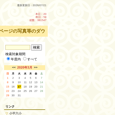
最新更新日：2026/07/21
本日：
20
昨日：59
総数：381547
ページの写真等のダウンロード・転載を禁止します。
検索対象期間
年度内
すべて
<<
2020年3月
>>
日
月
火
水
木
金
土
1
2
3
4
5
6
7
8
9
10
11
12
13
14
15
16
17
18
19
20
21
22
23
24
25
26
27
28
29
30
31
リンク
小平六小