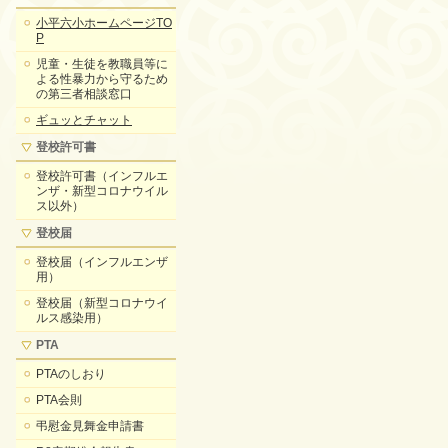
小平六小ホームページTO
P
児童・生徒を教職員等に
よる性暴力から守るため
の第三者相談窓口
ギュッとチャット
登校許可書
登校許可書（インフルエ
ンザ・新型コロナウイル
ス以外）
登校届
登校届（インフルエンザ
用）
登校届（新型コロナウイ
ルス感染用）
PTA
PTAのしおり
PTA会則
弔慰金見舞金申請書