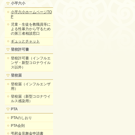
小平六小
小平六小ホームページTO
P
児童・生徒を教職員等に
よる性暴力から守るため
の第三者相談窓口
ギュッとチャット
登校許可書
登校許可書（インフルエ
ンザ・新型コロナウイル
ス以外）
登校届
登校届（インフルエンザ
用）
登校届（新型コロナウイ
ルス感染用）
PTA
PTAのしおり
PTA会則
弔慰金見舞金申請書