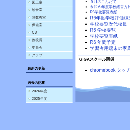
９月のこんだて
図工室
令和６年度学校経営方
給食室
R6学校要覧表紙
算数教室
R6年度学校評価様
学校要覧歴代校長
保健室
R6 学校要覧
CS
学校要覧表紙
副校長
R6 年間予定
委員会
学習者用端末の家
クラブ
GIGAスクール関係
最新の更新
chromebook 
過去の記事
2026年度
2025年度