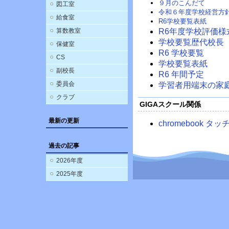
９月のこんだて
図工室
令和６年度学校経営方
給食室
R6学校要覧表紙
算数教室
R6年度学校評価様
学校要覧歴代校長
保健室
R6 学校要覧
CS
学校要覧表紙
副校長
R6 年間予定
委員会
学習者用端末の家
クラブ
GIGAスクール関係
最新の更新
chromebook 
過去の記事
2026年度
2025年度