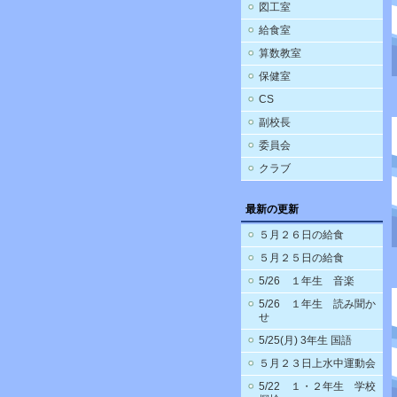
図工室
給食室
算数教室
保健室
CS
副校長
委員会
クラブ
最新の更新
５月２６日の給食
５月２５日の給食
5/26 １年生 音楽
5/26 １年生 読み聞か
せ
5/25(月) 3年生 国語
５月２３日上水中運動会
5/22 １・２年生 学校