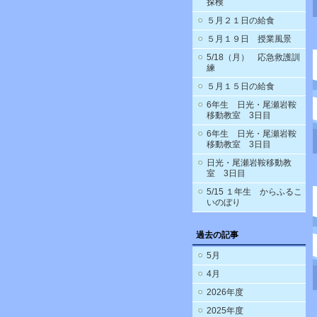
探検
５月２１日の給食
５月１９日 授業風景
5/18（月） 応急救護訓
練
５月１５日の給食
6年生 日光・尾瀬岩鞍
移動教室 3日目
6年生 日光・尾瀬岩鞍
移動教室 3日目
日光・尾瀬岩鞍移動教
室 3日目
5/15 １年生 からふるこ
いのぼり
過去の記事
5月
4月
2026年度
2025年度