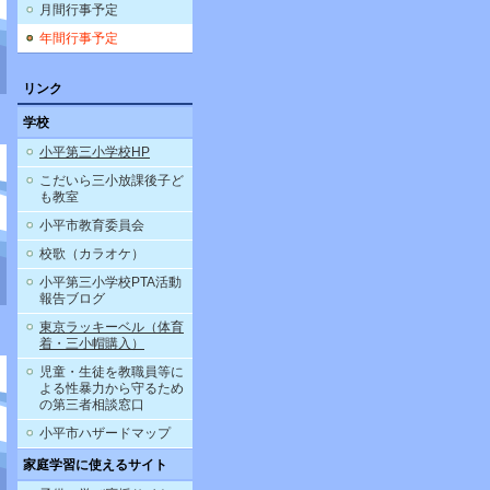
月間行事予定
年間行事予定
リンク
学校
小平第三小学校HP
こだいら三小放課後子ど
も教室
小平市教育委員会
校歌（カラオケ）
小平第三小学校PTA活動
報告ブログ
東京ラッキーベル（体育
着・三小帽購入）
児童・生徒を教職員等に
よる性暴力から守るため
の第三者相談窓口
小平市ハザードマップ
家庭学習に使えるサイト