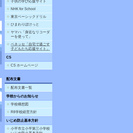
子供の学び応援サイト
NHK for School
東京ベーシックドリル
ひまわりぽけっと
ヤマハ「身近なリコーダ
ーを使って」
ベネッセ「自宅で過ごす
子どもたち応援サイト」
CS
CS ホームページ
配布文書
配布文書一覧
学校からのお知らせ
学校構想図
R8学校経営方針
いじめ防止基本方針
小平市立小平第三小学校