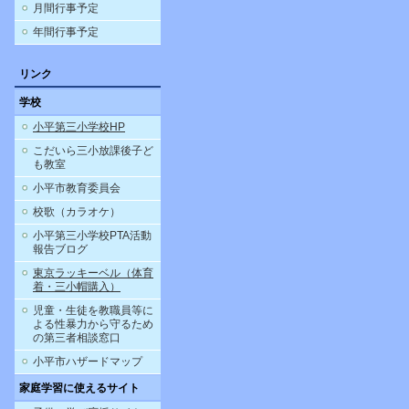
月間行事予定
年間行事予定
リンク
学校
小平第三小学校HP
こだいら三小放課後子ど
も教室
小平市教育委員会
校歌（カラオケ）
小平第三小学校PTA活動
報告ブログ
東京ラッキーベル（体育
着・三小帽購入）
児童・生徒を教職員等に
よる性暴力から守るため
の第三者相談窓口
小平市ハザードマップ
家庭学習に使えるサイト