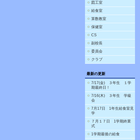
図工室
給食室
算数教室
保健室
CS
副校長
委員会
クラブ
最新の更新
7/17(金) ３年生 １学
期最終日！
7/16(木) ３年生 学級
会
7月17日 1年生給食室見
学
７月１７日 1学期終業
式
1学期最後の給食