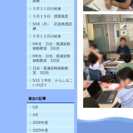
探検
５月２１日の給食
５月１９日 授業風景
5/18（月） 応急救護訓
練
５月１５日の給食
6年生 日光・尾瀬岩鞍
移動教室 3日目
6年生 日光・尾瀬岩鞍
移動教室 3日目
日光・尾瀬岩鞍移動教
室 3日目
5/15 １年生 からふるこ
いのぼり
過去の記事
5月
4月
2026年度
2025年度