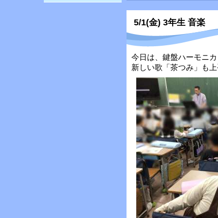
5/1(金) 3年生 音楽
今日は、鍵盤ハーモニカ
新しい歌「茶つみ」も上