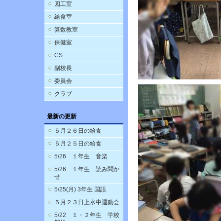
図工室
給食室
算数教室
保健室
CS
副校長
委員会
クラブ
最新の更新
５月２６日の給食
５月２５日の給食
5/26 １年生 音楽
5/26 １年生 読み聞か
せ
5/25(月) 3年生 国語
５月２３日上水中運動会
5/22 １・２年生 学校