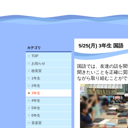
5/25(月) 3年生 国語
カテゴリ
TOP
お知らせ
国語では、友達の話を聞
校長室
聞きたいことを正確に質
ながら取り組むことがで
1年生
2年生
3年生
4年生
5年生
6年生
音楽室