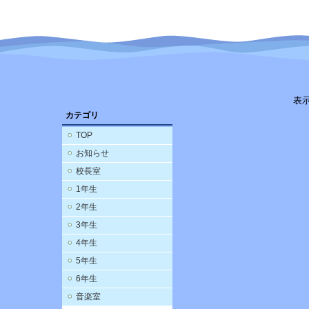
表
カテゴリ
TOP
お知らせ
校長室
1年生
2年生
3年生
4年生
5年生
6年生
音楽室