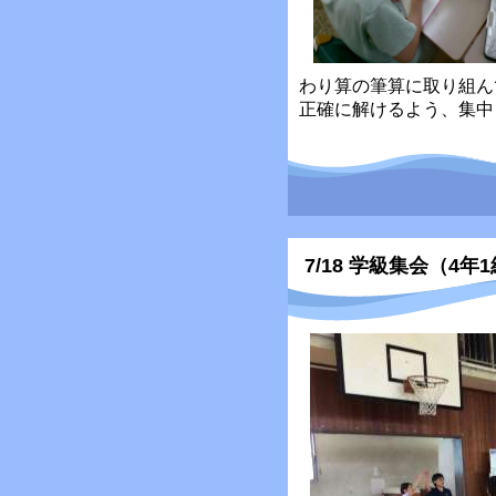
わり算の筆算に取り組ん
正確に解けるよう、集中
7/18 学級集会（4年