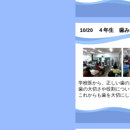
10/20 ４年生 歯
学校医から、正しい歯の
歯の大切さや役割につい
これからも歯を大切にし