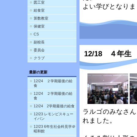
図工室
よい学びとなりま
給食室
算数教室
保健室
CS
副校長
委員会
12/18 ４年
クラブ
最新の更新
12/24 ２学期最後の給
食
12/24 ２学期最後の給
食
12/24 2学期最後の給食
ラルゴのみなさん
12/23 レモンビスキュー
イパン
れました。
12/23 6年生社会科見学＠
昭和館