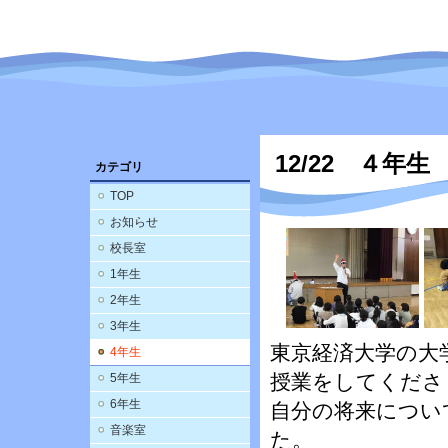
12/22 ４年
カテゴリ
TOP
お知らせ
校長室
1年生
2年生
3年生
東京経済大学の大
4年生
授業をしてくださ
5年生
6年生
自分の将来につい
音楽室
た。