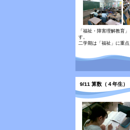
「福祉・障害理解教育」
す。
二学期は「福祉」に重点
9/11 算数（４年生）