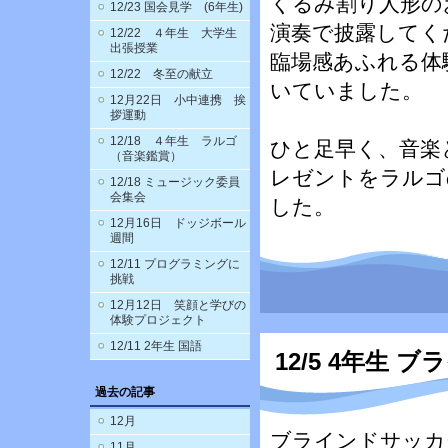
くるみ割り人形の
12/23 国会見学 (6年生)
演奏で披露してく
12/22 ４年生 大学生
出張授業
臨場感あふれる体
12/22 冬至の献立
いていました。
12月22日 小中連携 挨
拶運動
12/18 ４年生 ラルゴ
ひと足早く、音楽
（音楽鑑賞）
レゼントをラルゴ
12/18 ミュージック委員
会集会
した。
12月16日 ドッジボール
週間
12/11 プログラミングに
挑戦
12月12日 笑顔と学びの
体験プロジェクト
12/11 2年生 国語
12/5 4年生 
過去の記事
12月
ブラインドサッカ
11月