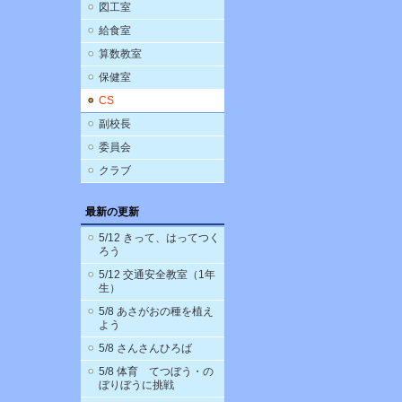
図工室
給食室
算数教室
保健室
CS
副校長
委員会
クラブ
最新の更新
5/12 きって、はってつく
ろう
5/12 交通安全教室（1年
生）
5/8 あさがおの種を植え
よう
5/8 さんさんひろば
5/8 体育 てつぼう・の
ぼりぼうに挑戦