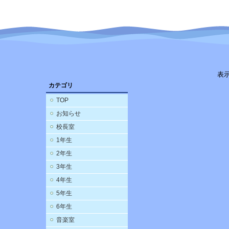
表
カテゴリ
TOP
お知らせ
校長室
1年生
2年生
3年生
4年生
5年生
6年生
音楽室