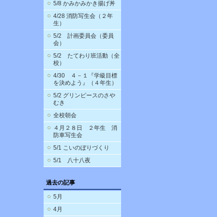
5/8 かみかみかき揚げ丼
4/28 消防写生会（２年
生）
5/2 計画委員会（委員
会）
5/2 たてわり班活動（全
校）
4/30 ４－１『学級目標
を決めよう』（４年生）
5/2 グリンピースのさや
むき
全校朝会
４月２８日 ２年生 消
防車写生会
5/1 こいのぼりづくり
5/1 八十八夜
過去の記事
5月
4月