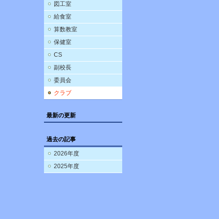
図工室
給食室
算数教室
保健室
CS
副校長
委員会
クラブ
最新の更新
過去の記事
2026年度
2025年度