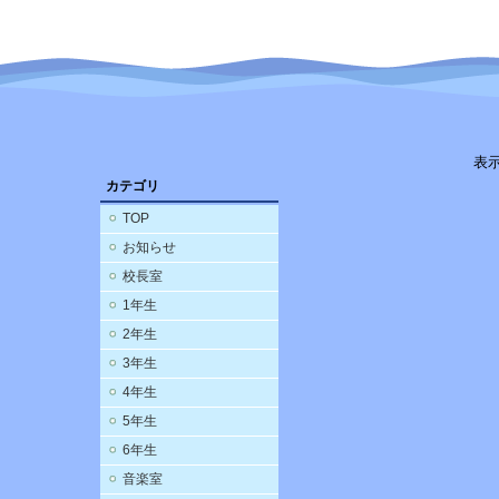
表
カテゴリ
TOP
お知らせ
校長室
1年生
2年生
3年生
4年生
5年生
6年生
音楽室