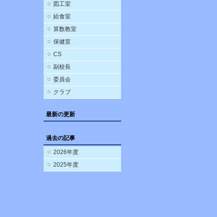
図工室
給食室
算数教室
保健室
CS
副校長
委員会
クラブ
最新の更新
過去の記事
2026年度
2025年度