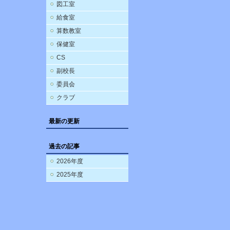
図工室
給食室
算数教室
保健室
CS
副校長
委員会
クラブ
最新の更新
過去の記事
2026年度
2025年度