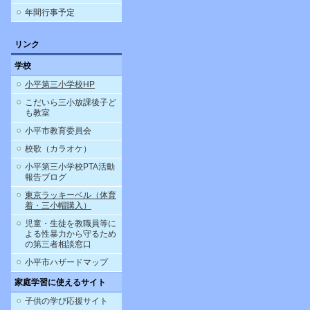
年間行事予定
リンク
学校
小平第三小学校HP
こだいら三小放課後子ど
も教室
小平市教育委員会
校歌（カラオケ）
小平第三小学校PTA活動
報告ブログ
東京ラッキーベル（体育
着・三小帽購入）
児童・生徒を教職員等に
よる性暴力から守るため
の第三者相談窓口
小平市ハザードマップ
家庭学習に使えるサイト
子供の学び応援サイト