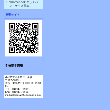
chromebook タッチペ
ン・ケース見本
携帯サイト
学校基本情報
小平市立小平第三小学校
〒187-0013
住所：東京都小平市回田町118番
地
TEL：042-321-0189
FAX：042-321-0164
mail:gakkou(at)03.kodaira.ed.jp