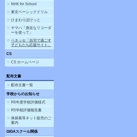
NHK for School
東京ベーシックドリル
ひまわりぽけっと
ヤマハ「身近なリコーダ
ーを使って」
ベネッセ「自宅で過ごす
子どもたち応援サイト」
CS
CS ホームページ
配布文書
配布文書一覧
学校からのお知らせ
R6年度学校評価様式
R5学校評価報告書
体操着等ネット販売のご
案内
GIGAスクール関係