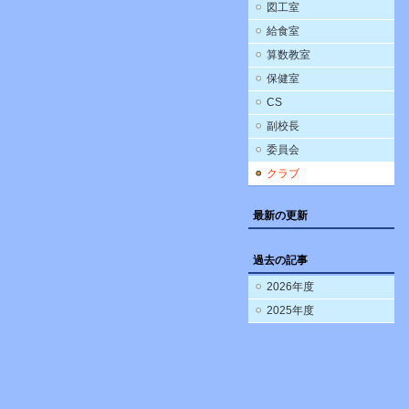
図工室
給食室
算数教室
保健室
CS
副校長
委員会
クラブ
最新の更新
過去の記事
2026年度
2025年度