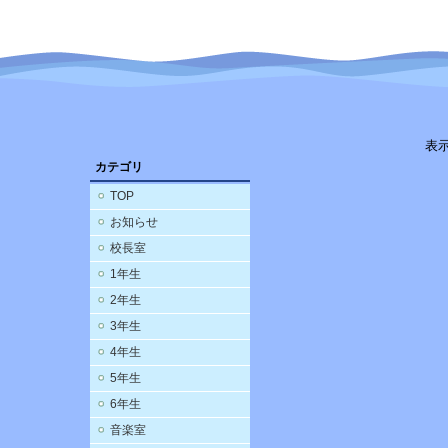
表
カテゴリ
TOP
お知らせ
校長室
1年生
2年生
3年生
4年生
5年生
6年生
音楽室