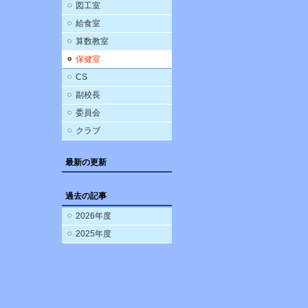
図工室
給食室
算数教室
保健室
CS
副校長
委員会
クラブ
最新の更新
過去の記事
2026年度
2025年度