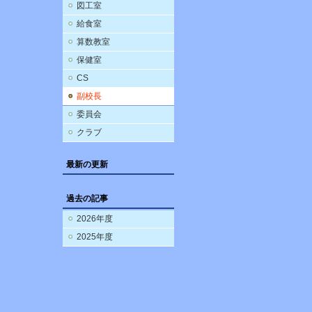
図工室
給食室
算数教室
保健室
CS
副校長
委員会
クラブ
最新の更新
過去の記事
2026年度
2025年度