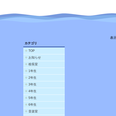
表
カテゴリ
TOP
お知らせ
校長室
1年生
2年生
3年生
4年生
5年生
6年生
音楽室