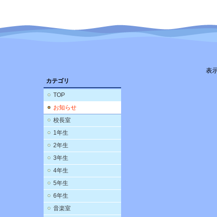
表
カテゴリ
TOP
お知らせ
校長室
1年生
2年生
3年生
4年生
5年生
6年生
音楽室