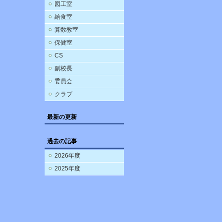
図工室
給食室
算数教室
保健室
CS
副校長
委員会
クラブ
最新の更新
過去の記事
2026年度
2025年度