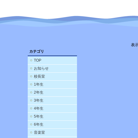
表
カテゴリ
TOP
お知らせ
校長室
1年生
2年生
3年生
4年生
5年生
6年生
音楽室