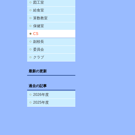
図工室
給食室
算数教室
保健室
CS
副校長
委員会
クラブ
最新の更新
過去の記事
2026年度
2025年度