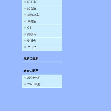
図工室
給食室
算数教室
保健室
CS
副校長
委員会
クラブ
最新の更新
過去の記事
2026年度
2025年度