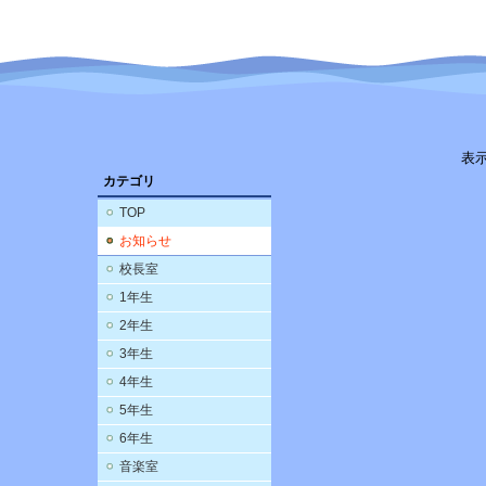
表
カテゴリ
TOP
お知らせ
校長室
1年生
2年生
3年生
4年生
5年生
6年生
音楽室