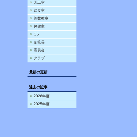
図工室
給食室
算数教室
保健室
CS
副校長
委員会
クラブ
最新の更新
過去の記事
2026年度
2025年度