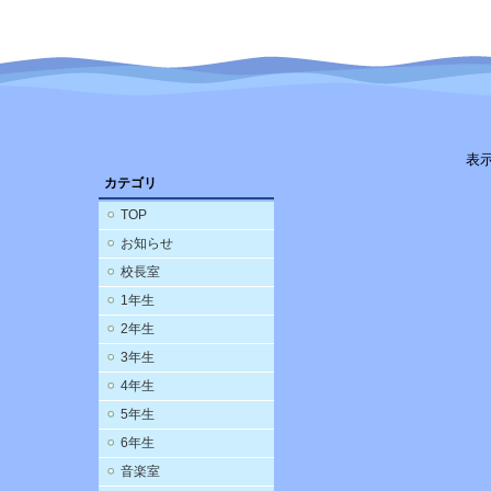
表
カテゴリ
TOP
お知らせ
校長室
1年生
2年生
3年生
4年生
5年生
6年生
音楽室