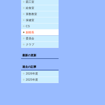
図工室
給食室
算数教室
保健室
CS
副校長
委員会
クラブ
最新の更新
過去の記事
2026年度
2025年度