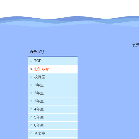
表
カテゴリ
TOP
お知らせ
校長室
1年生
2年生
3年生
4年生
5年生
6年生
音楽室