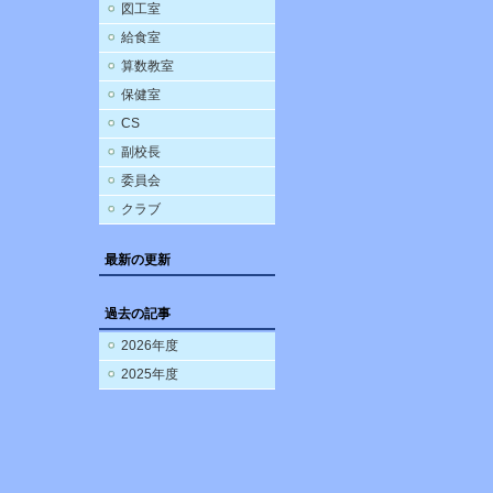
図工室
給食室
算数教室
保健室
CS
副校長
委員会
クラブ
最新の更新
過去の記事
2026年度
2025年度