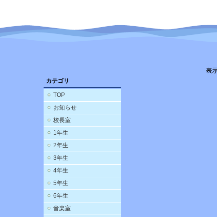
表
カテゴリ
TOP
お知らせ
校長室
1年生
2年生
3年生
4年生
5年生
6年生
音楽室