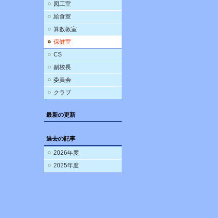
図工室
給食室
算数教室
保健室
CS
副校長
委員会
クラブ
最新の更新
過去の記事
2026年度
2025年度