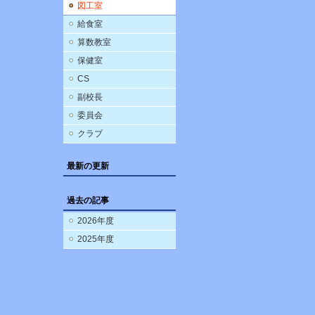
図工室
給食室
算数教室
保健室
CS
副校長
委員会
クラブ
最新の更新
過去の記事
2026年度
2025年度