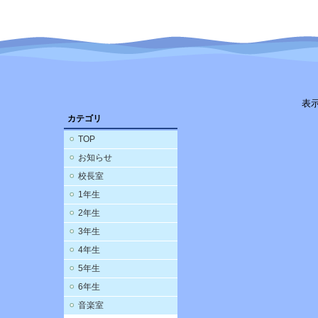
表
カテゴリ
TOP
お知らせ
校長室
1年生
2年生
3年生
4年生
5年生
6年生
音楽室