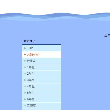
表
カテゴリ
TOP
お知らせ
校長室
1年生
2年生
3年生
4年生
5年生
6年生
音楽室