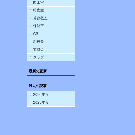
図工室
給食室
算数教室
保健室
CS
副校長
委員会
クラブ
最新の更新
過去の記事
2026年度
2025年度