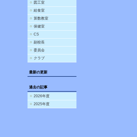
図工室
給食室
算数教室
保健室
CS
副校長
委員会
クラブ
最新の更新
過去の記事
2026年度
2025年度