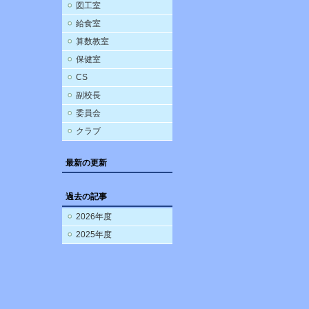
図工室
給食室
算数教室
保健室
CS
副校長
委員会
クラブ
最新の更新
過去の記事
2026年度
2025年度