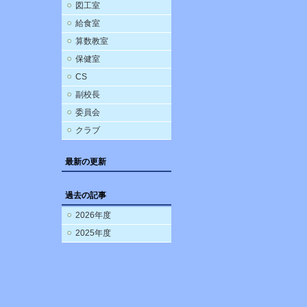
図工室
給食室
算数教室
保健室
CS
副校長
委員会
クラブ
最新の更新
過去の記事
2026年度
2025年度