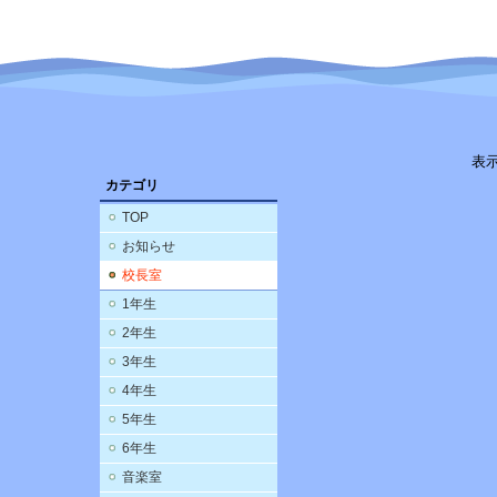
表
カテゴリ
TOP
お知らせ
校長室
1年生
2年生
3年生
4年生
5年生
6年生
音楽室