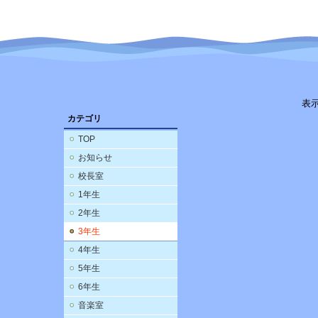
表
カテゴリ
TOP
お知らせ
校長室
1年生
2年生
3年生
4年生
5年生
6年生
音楽室