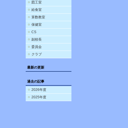
図工室
給食室
算数教室
保健室
CS
副校長
委員会
クラブ
最新の更新
過去の記事
2026年度
2025年度