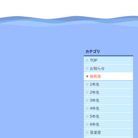
カテゴリ
TOP
お知らせ
校長室
1年生
2年生
3年生
4年生
5年生
6年生
音楽室