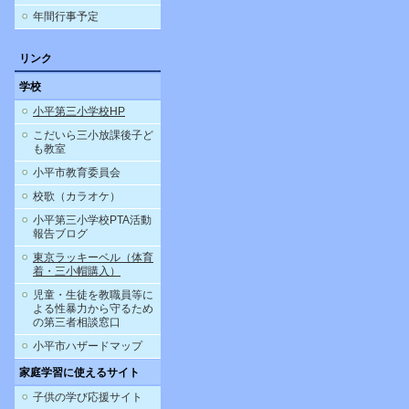
年間行事予定
リンク
学校
小平第三小学校HP
こだいら三小放課後子ど
も教室
小平市教育委員会
校歌（カラオケ）
小平第三小学校PTA活動
報告ブログ
東京ラッキーベル（体育
着・三小帽購入）
児童・生徒を教職員等に
よる性暴力から守るため
の第三者相談窓口
小平市ハザードマップ
家庭学習に使えるサイト
子供の学び応援サイト