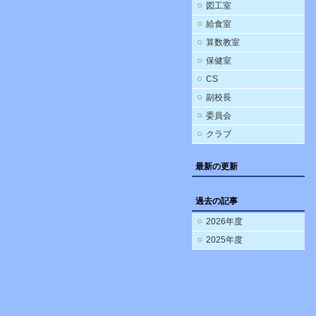
図工室
給食室
算数教室
保健室
CS
副校長
委員会
クラブ
最新の更新
過去の記事
2026年度
2025年度