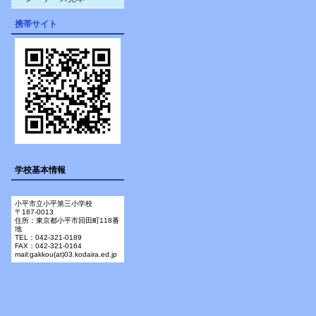
携帯サイト
学校基本情報
小平市立小平第三小学校
〒187-0013
住所：東京都小平市回田町118番
地
TEL：042-321-0189
FAX：042-321-0164
mail:gakkou(at)03.kodaira.ed.jp