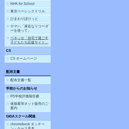
NHK for School
東京ベーシックドリル
ひまわりぽけっと
ヤマハ「身近なリコーダ
ーを使って」
ベネッセ「自宅で過ごす
子どもたち応援サイト」
CS
CS ホームページ
配布文書
配布文書一覧
学校からのお知らせ
R5学校評価報告書
体操着等ネット販売のご
案内
GIGAスクール関係
chromebook タッチペ
ン・ケース見本