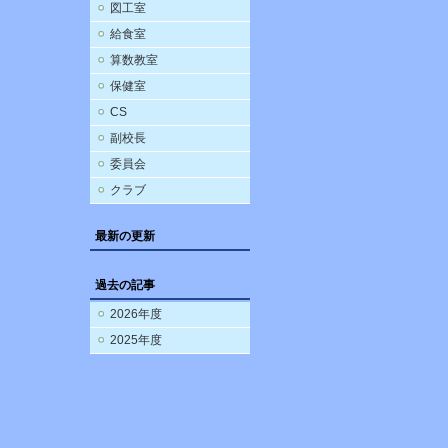
図工室
給食室
算数教室
保健室
CS
副校長
委員会
クラブ
最新の更新
過去の記事
2026年度
2025年度