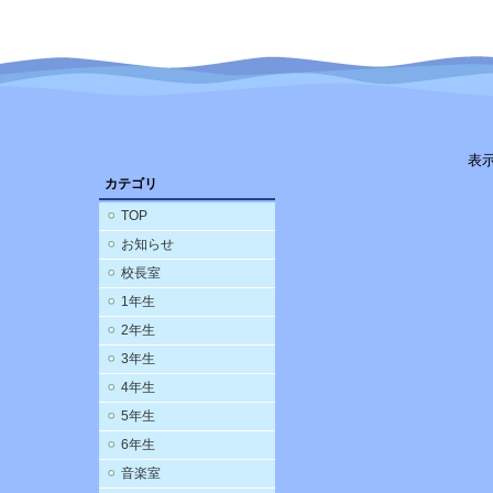
表
カテゴリ
TOP
お知らせ
校長室
1年生
2年生
3年生
4年生
5年生
6年生
音楽室