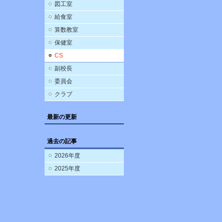
図工室
給食室
算数教室
保健室
CS
副校長
委員会
クラブ
最新の更新
過去の記事
2026年度
2025年度