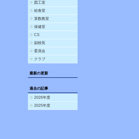
図工室
給食室
算数教室
保健室
CS
副校長
委員会
クラブ
最新の更新
過去の記事
2026年度
2025年度