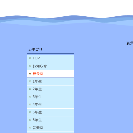
表
カテゴリ
TOP
お知らせ
校長室
1年生
2年生
3年生
4年生
5年生
6年生
音楽室