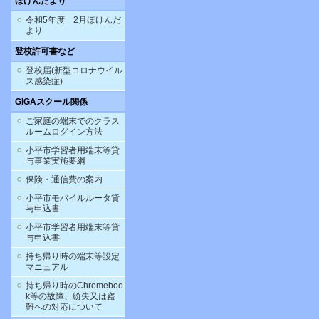
ほけんだより
令和5年度 2月ほけんだ
より
登校許可書など
登校届(新型コロナウイル
ス感染症)
GIGAスクール関係
ご家庭の端末でのクラス
ルームログイン方法
小平市学習者用端末等貸
与事業実施要綱
保険・通信費の案内
小平市モバイルルータ貸
与申込書
小平市学習者用端末等貸
与申込書
持ち帰り時の端末等設定
マニュアル
持ち帰り時のChromeboo
k等の故障、紛失又は盗
難への対応について