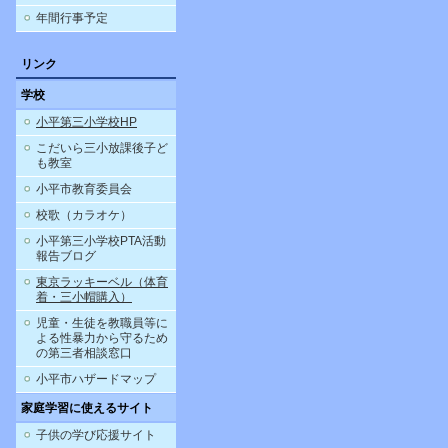
年間行事予定
リンク
学校
小平第三小学校HP
こだいら三小放課後子ど
も教室
小平市教育委員会
校歌（カラオケ）
小平第三小学校PTA活動
報告ブログ
東京ラッキーベル（体育
着・三小帽購入）
児童・生徒を教職員等に
よる性暴力から守るため
の第三者相談窓口
小平市ハザードマップ
家庭学習に使えるサイト
子供の学び応援サイト