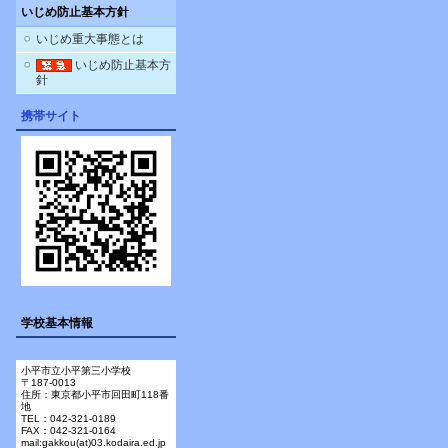
いじめ防止基本方針
いじめ重大事態とは
いじめ防止基本方
針
携帯サイト
学校基本情報
小平市立小平第三小学校
〒187-0013
住所：東京都小平市回田町118番
地
TEL：042-321-0189
FAX：042-321-0164
mail:gakkou(at)03.kodaira.ed.jp