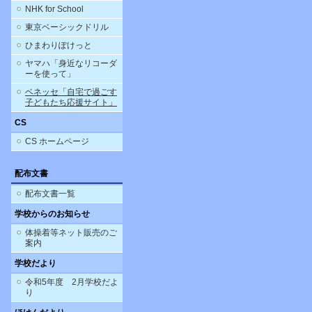
NHK for School
東京ベーシックドリル
ひまわりぽけっと
ヤマハ「身近なリコーダ
ーを使って」
ベネッセ「自宅で過ごす
子どもたち応援サイト」
CS
CS ホームページ
配布文書
配布文書一覧
学校からのお知らせ
体操着等ネット販売のご
案内
学校だより
令和5年度 2月学校だよ
り