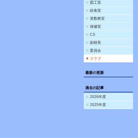
図工室
給食室
算数教室
保健室
CS
副校長
委員会
クラブ
最新の更新
過去の記事
2026年度
2025年度