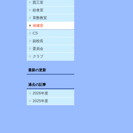
図工室
給食室
算数教室
保健室
CS
副校長
委員会
クラブ
最新の更新
過去の記事
2026年度
2025年度