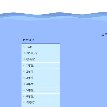
表
カテゴリ
TOP
お知らせ
校長室
1年生
2年生
3年生
4年生
5年生
6年生
音楽室