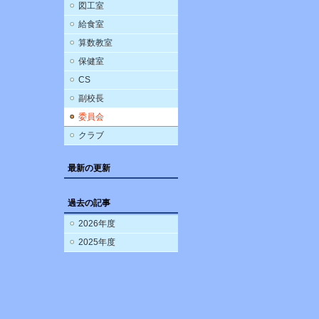
図工室
給食室
算数教室
保健室
CS
副校長
委員会
クラブ
最新の更新
過去の記事
2026年度
2025年度