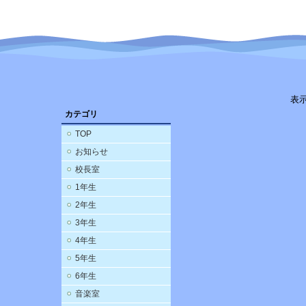
表
カテゴリ
TOP
お知らせ
校長室
1年生
2年生
3年生
4年生
5年生
6年生
音楽室