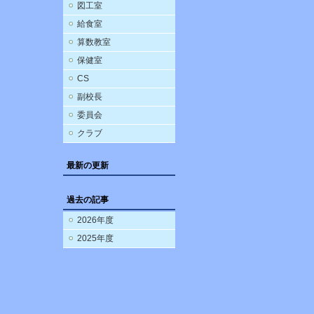
図工室
給食室
算数教室
保健室
CS
副校長
委員会
クラブ
最新の更新
過去の記事
2026年度
2025年度