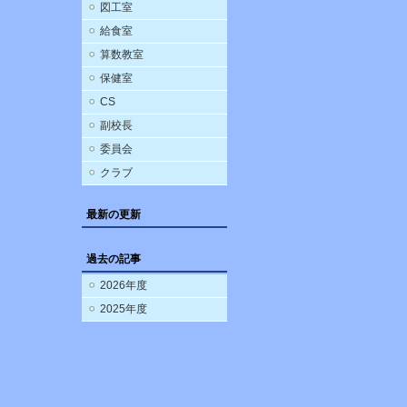
図工室
給食室
算数教室
保健室
CS
副校長
委員会
クラブ
最新の更新
過去の記事
2026年度
2025年度