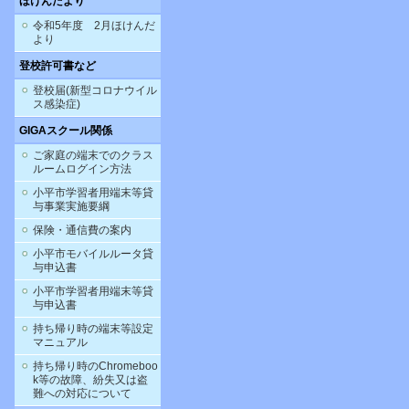
ほけんだより
令和5年度 2月ほけんだ
より
登校許可書など
登校届(新型コロナウイル
ス感染症)
GIGAスクール関係
ご家庭の端末でのクラス
ルームログイン方法
小平市学習者用端末等貸
与事業実施要綱
保険・通信費の案内
小平市モバイルルータ貸
与申込書
小平市学習者用端末等貸
与申込書
持ち帰り時の端末等設定
マニュアル
持ち帰り時のChromeboo
k等の故障、紛失又は盗
難への対応について