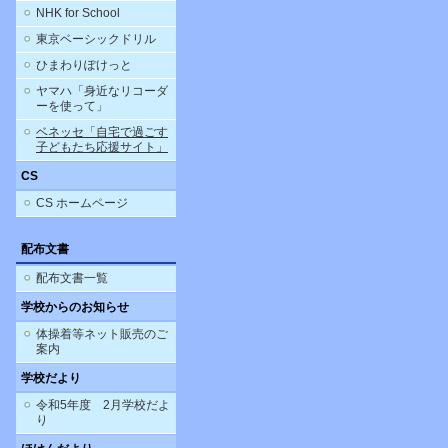
NHK for School
東京ベーシックドリル
ひまわりぽけっと
ヤマハ「身近なリコーダ
ーを使って」
ベネッセ「自宅で過ごす
子どもたち応援サイト」
CS
CS ホームページ
配布文書
配布文書一覧
学校からのお知らせ
体操着等ネット販売のご
案内
学校だより
令和5年度 2月学校だよ
り