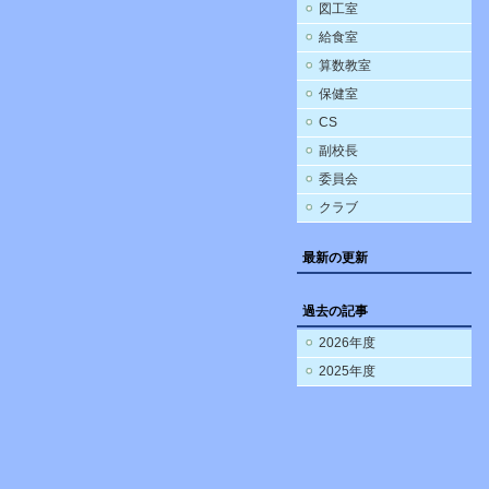
図工室
給食室
算数教室
保健室
CS
副校長
委員会
クラブ
最新の更新
過去の記事
2026年度
2025年度