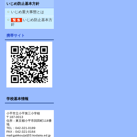
いじめ防止基本方針
いじめ重大事態とは
いじめ防止基本方
針
携帯サイト
学校基本情報
小平市立小平第三小学校
〒187-0013
住所：東京都小平市回田町118番
地
TEL：042-321-0189
FAX：042-321-0164
mail:gakkou(at)03.kodaira.ed.jp