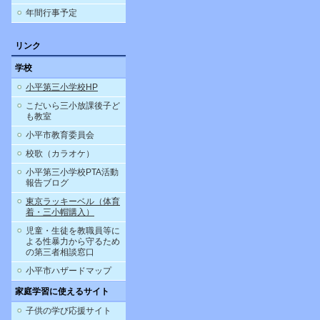
年間行事予定
リンク
学校
小平第三小学校HP
こだいら三小放課後子ど
も教室
小平市教育委員会
校歌（カラオケ）
小平第三小学校PTA活動
報告ブログ
東京ラッキーベル（体育
着・三小帽購入）
児童・生徒を教職員等に
よる性暴力から守るため
の第三者相談窓口
小平市ハザードマップ
家庭学習に使えるサイト
子供の学び応援サイト