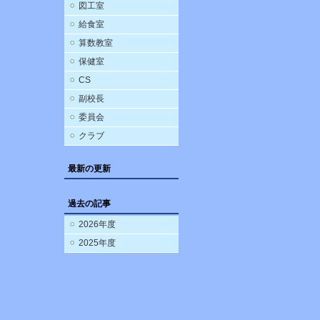
図工室
給食室
算数教室
保健室
CS
副校長
委員会
クラブ
最新の更新
過去の記事
2026年度
2025年度