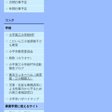
月間行事予定
年間行事予定
リンク
学校
小平第三小学校HP
こだいら三小放課後子ど
も教室
小平市教育委員会
校歌（カラオケ）
小平第三小学校PTA活動
報告ブログ
東京ラッキーベル（体育
着・三小帽購入）
児童・生徒を教職員等に
よる性暴力から守るため
の第三者相談窓口
小平市ハザードマップ
家庭学習に使えるサイト