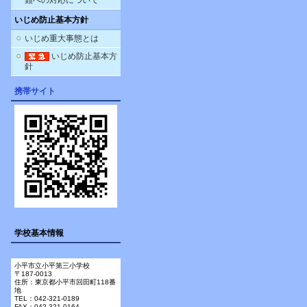
難への対応について
いじめ防止基本方針
いじめ重大事態とは
いじめ防止基本方
針
携帯サイト
学校基本情報
小平市立小平第三小学校
〒187-0013
住所：東京都小平市回田町118番
地
TEL：042-321-0189
FAX：042-321-0164