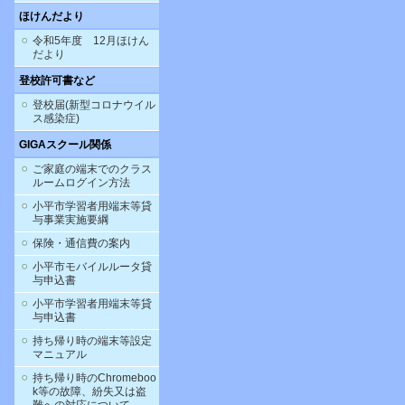
ほけんだより
令和5年度 12月ほけん
だより
登校許可書など
登校届(新型コロナウイル
ス感染症)
GIGAスクール関係
ご家庭の端末でのクラス
ルームログイン方法
小平市学習者用端末等貸
与事業実施要綱
保険・通信費の案内
小平市モバイルルータ貸
与申込書
小平市学習者用端末等貸
与申込書
持ち帰り時の端末等設定
マニュアル
持ち帰り時のChromeboo
k等の故障、紛失又は盗