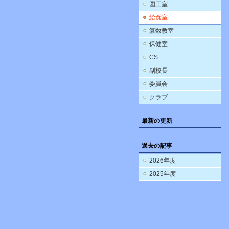
図工室
給食室
算数教室
保健室
CS
副校長
委員会
クラブ
最新の更新
過去の記事
2026年度
2025年度