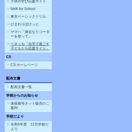
子供の学び応援サイト
NHK for School
東京ベーシックドリル
ひまわりぽけっと
ヤマハ「身近なリコーダ
ーを使って」
ベネッセ「自宅で過ごす
子どもたち応援サイト」
CS
CS ホームページ
配布文書
配布文書一覧
学校からのお知らせ
体操着等ネット販売のご
案内
学校だより
令和5年度 12月学校だ
より