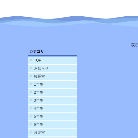
表
カテゴリ
TOP
お知らせ
校長室
1年生
2年生
3年生
4年生
5年生
6年生
音楽室