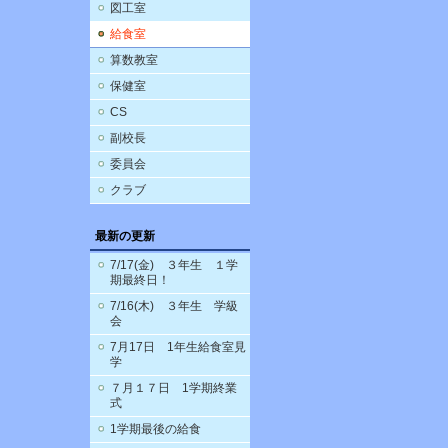
図工室
給食室
算数教室
保健室
CS
副校長
委員会
クラブ
最新の更新
7/17(金) ３年生 １学
期最終日！
7/16(木) ３年生 学級
会
7月17日 1年生給食室見
学
７月１７日 1学期終業
式
1学期最後の給食