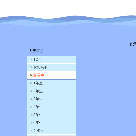
表
カテゴリ
TOP
お知らせ
校長室
1年生
2年生
3年生
4年生
5年生
6年生
音楽室