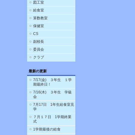
図工室
給食室
算数教室
保健室
CS
副校長
委員会
クラブ
最新の更新
7/17(金) ３年生 １学
期最終日！
7/16(木) ３年生 学級
会
7月17日 1年生給食室見
学
７月１７日 1学期終業
式
1学期最後の給食