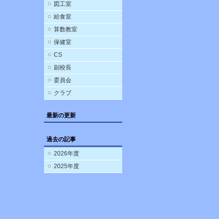
図工室
給食室
算数教室
保健室
CS
副校長
委員会
クラブ
最新の更新
過去の記事
2026年度
2025年度