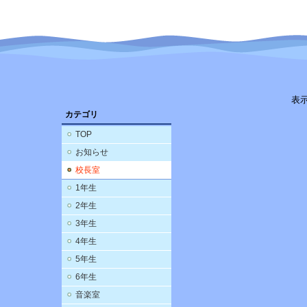
表
カテゴリ
TOP
お知らせ
校長室
1年生
2年生
3年生
4年生
5年生
6年生
音楽室