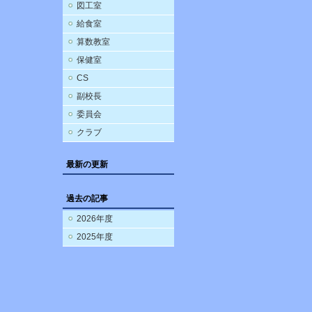
図工室
給食室
算数教室
保健室
CS
副校長
委員会
クラブ
最新の更新
過去の記事
2026年度
2025年度