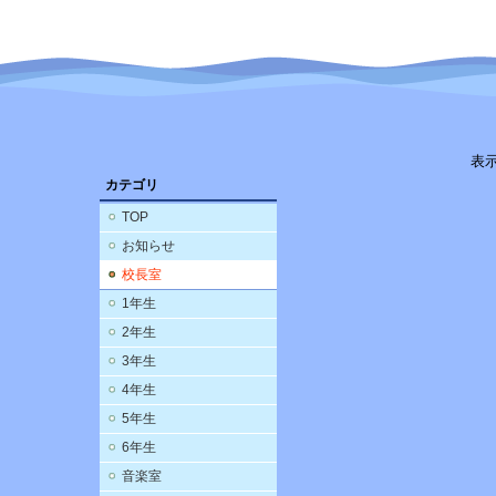
表
カテゴリ
TOP
お知らせ
校長室
1年生
2年生
3年生
4年生
5年生
6年生
音楽室