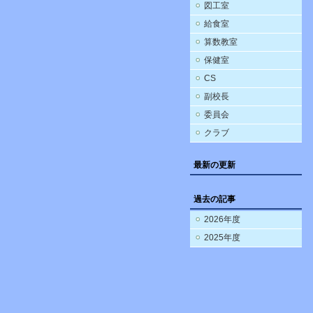
図工室
給食室
算数教室
保健室
CS
副校長
委員会
クラブ
最新の更新
過去の記事
2026年度
2025年度