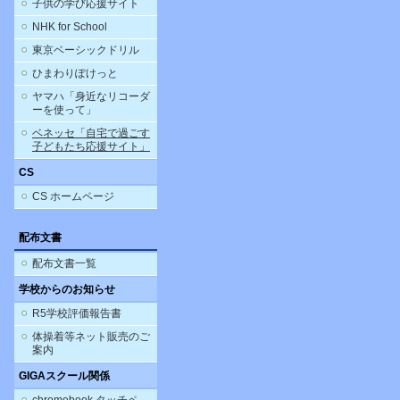
子供の学び応援サイト
NHK for School
東京ベーシックドリル
ひまわりぽけっと
ヤマハ「身近なリコーダ
ーを使って」
ベネッセ「自宅で過ごす
子どもたち応援サイト」
CS
CS ホームページ
配布文書
配布文書一覧
学校からのお知らせ
R5学校評価報告書
体操着等ネット販売のご
案内
GIGAスクール関係