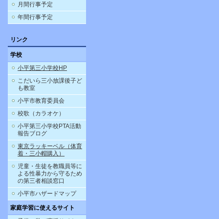
月間行事予定
年間行事予定
リンク
学校
小平第三小学校HP
こだいら三小放課後子ど
も教室
小平市教育委員会
校歌（カラオケ）
小平第三小学校PTA活動
報告ブログ
東京ラッキーベル（体育
着・三小帽購入）
児童・生徒を教職員等に
よる性暴力から守るため
の第三者相談窓口
小平市ハザードマップ
家庭学習に使えるサイト