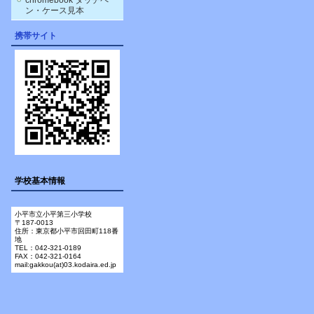
chromebook タッチペ
ン・ケース見本
携帯サイト
学校基本情報
小平市立小平第三小学校
〒187-0013
住所：東京都小平市回田町118番
地
TEL：042-321-0189
FAX：042-321-0164
mail:gakkou(at)03.kodaira.ed.jp