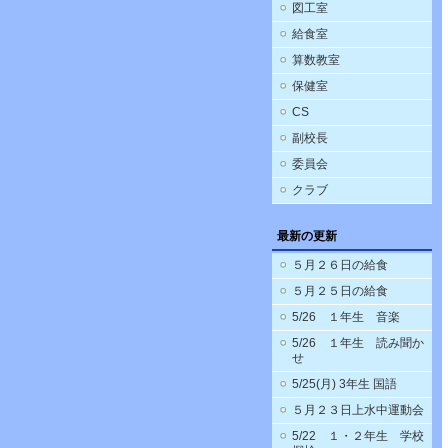
図工室
給食室
算数教室
保健室
CS
副校長
委員会
クラブ
最新の更新
５月２６日の給食
５月２５日の給食
5/26 １年生 音楽
5/26 １年生 読み聞か
せ
5/25(月) 3年生 国語
５月２３日上水中運動会
5/22 １・２年生 学校