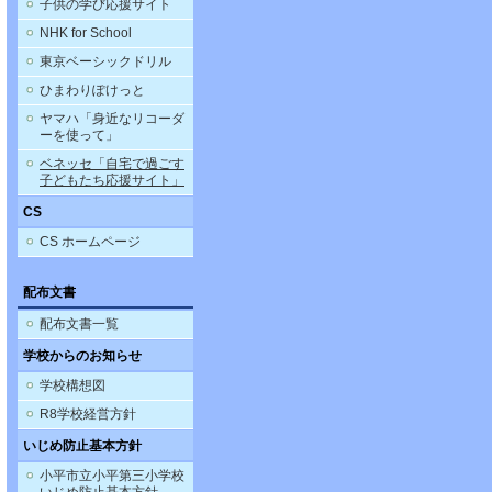
子供の学び応援サイト
NHK for School
東京ベーシックドリル
ひまわりぽけっと
ヤマハ「身近なリコーダ
ーを使って」
ベネッセ「自宅で過ごす
子どもたち応援サイト」
CS
CS ホームページ
配布文書
配布文書一覧
学校からのお知らせ
学校構想図
R8学校経営方針
いじめ防止基本方針
小平市立小平第三小学校