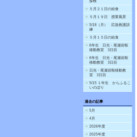
探検
５月２１日の給食
５月１９日 授業風景
5/18（月） 応急救護訓
練
５月１５日の給食
6年生 日光・尾瀬岩鞍
移動教室 3日目
6年生 日光・尾瀬岩鞍
移動教室 3日目
日光・尾瀬岩鞍移動教
室 3日目
5/15 １年生 からふるこ
いのぼり
過去の記事
5月
4月
2026年度
2025年度