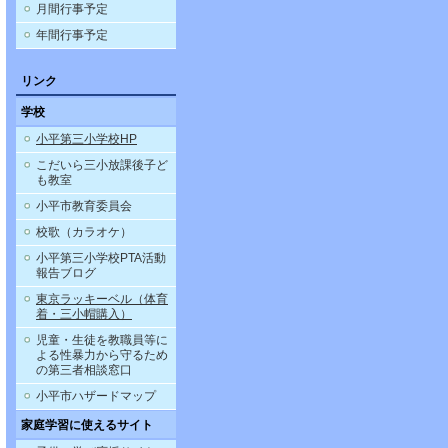
月間行事予定
年間行事予定
リンク
学校
小平第三小学校HP
こだいら三小放課後子ど
も教室
小平市教育委員会
校歌（カラオケ）
小平第三小学校PTA活動
報告ブログ
東京ラッキーベル（体育
着・三小帽購入）
児童・生徒を教職員等に
よる性暴力から守るため
の第三者相談窓口
小平市ハザードマップ
家庭学習に使えるサイト