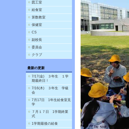
図工室
給食室
算数教室
保健室
CS
副校長
委員会
クラブ
最新の更新
7/17(金) ３年生 １学
期最終日！
7/16(木) ３年生 学級
会
7月17日 1年生給食室見
学
７月１７日 1学期終業
式
1学期最後の給食