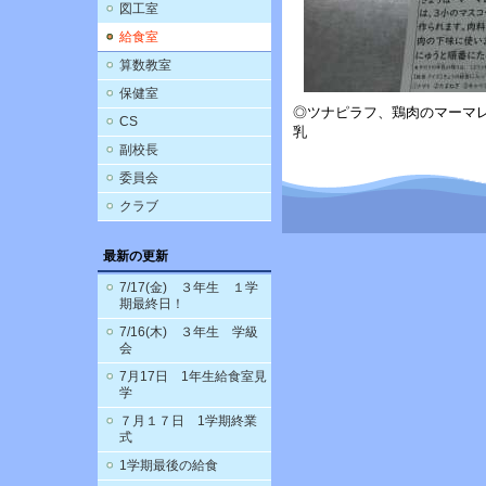
図工室
給食室
算数教室
保健室
◎ツナピラフ、鶏肉のマーマ
CS
乳
副校長
委員会
クラブ
最新の更新
7/17(金) ３年生 １学
期最終日！
7/16(木) ３年生 学級
会
7月17日 1年生給食室見
学
７月１７日 1学期終業
式
1学期最後の給食